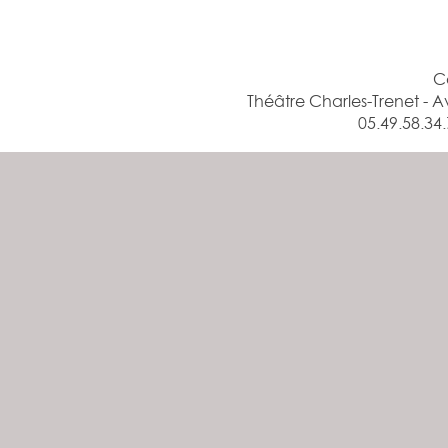
Évènements
C
Théâtre Charles-Trenet -
05.49.58.34.