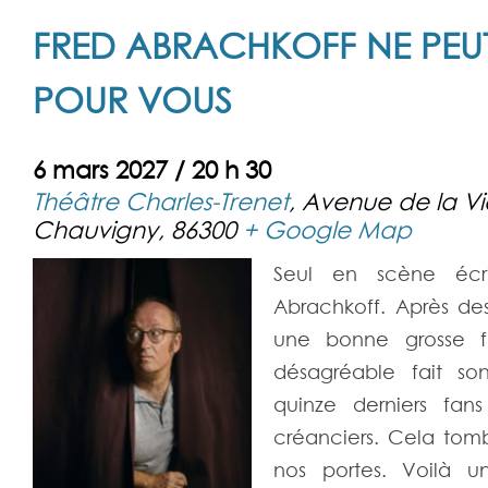
FRED ABRACHKOFF NE PEUT
POUR VOUS
6 mars 2027 / 20 h 30
Théâtre Charles-Trenet
,
Avenue de la V
Chauvigny
,
86300
+ Google Map
Seul en scène écri
Abrachkoff. Après de
une bonne grosse fl
désagréable fait son
quinze derniers fan
créanciers. Cela tomb
nos portes. Voilà 