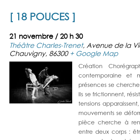
[ 18 POUCES ]
21 novembre / 20 h 30
Théâtre Charles-Trenet
,
Avenue de la V
Chauvigny
,
86300
+ Google Map
Création Chorégra
contemporaine et 
présences se cherchent
Ils se frictionnent, rés
tensions apparaissent,
mouvements se déform
pièce cherche à rend
entre deux corps : être