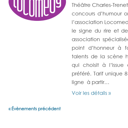
Théâtre Charles-Trenet
concours d’humour or
l’association Locome
le signe du rire et 
association spéciali
point d’honneur à f
talents de la scène h
qui choisit à l’issue
préféré. Tarif unique 
ligne à partir…
Voir les détails »
Navigation
«
Évènements précédent
de
la
liste
des