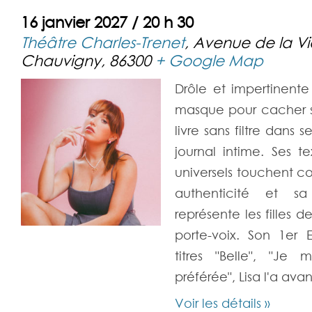
16 janvier 2027 / 20 h 30
Théâtre Charles-Trenet
,
Avenue de la V
Chauvigny
,
86300
+ Google Map
Drôle et impertinent
masque pour cacher sa 
livre sans filtre dan
journal intime. Ses t
universels touchent 
authenticité et sa 
représente les filles d
porte-voix. Son 1er 
titres "Belle", "Je
préférée", Lisa l'a ava
Voir les détails »