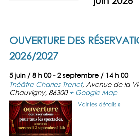
juin 2026
liste
des
Évènements
OUVERTURE DES RÉSERVAT
2026/2027
5 juin / 8 h 00
-
2 septembre / 14 h 00
Théâtre Charles-Trenet
,
Avenue de la V
Chauvigny
,
86300
+ Google Map
Voir les détails »