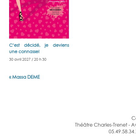
C’est décidé, je deviens
une connasse!
30 avril 2027 / 20 h 30
Navigation
«
Massa DEME
Évènement
C
Théâtre Charles-Trenet -
05.49.58.34.