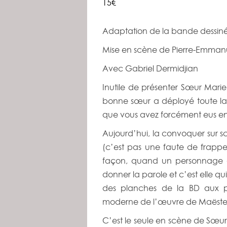
15€
Navigation
Adaptation de la bande dessi
Évènement
Mise en scène de Pierre-Emmanu
Avec Gabriel Dermidjian
Inutile de présenter Sœur Marie
bonne sœur a déployé toute la 
que vous avez forcément eus entr
Aujourd’hui, la convoquer sur scè
(c’est pas une faute de frappe) 
façon, quand un personnage a un
donner la parole et c’est elle qu
des planches de la BD aux p
moderne de l’œuvre de Maëste
C’est le seule en scène de Sœur M