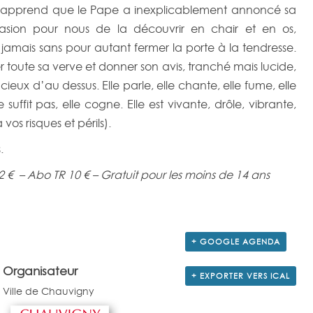
le apprend que le Pape a inexplicablement annoncé sa
casion pour nous de la découvrir en chair et en os,
amais sans pour autant fermer la porte à la tendresse.
 toute sa verve et donner son avis, tranché mais lucide,
ieux d’au dessus. Elle parle, elle chante, elle fume, elle
uffit pas, elle cogne. Elle est vivante, drôle, vibrante,
s risques et périls).
.
 12 € – Abo TR 10 € – Gratuit pour les moins de 14 ans
+ GOOGLE AGENDA
Organisateur
+ EXPORTER VERS ICAL
Ville de Chauvigny