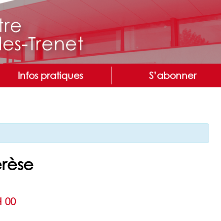
Infos pratiques
S’abonner
érèse
 00