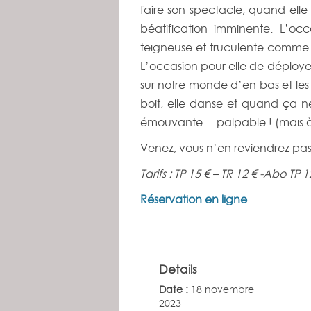
faire son spectacle, quand el
béatification imminente. L’oc
teigneuse et truculente comme j
L’occasion pour elle de déployer
sur notre monde d’en bas et les c
boit, elle danse et quand ça ne s
émouvante… palpable ! (mais à vo
Venez, vous n’en reviendrez pas
Tarifs : TP 15 € – TR 12 € -Abo TP
Réservation en ligne
Details
Date :
18 novembre
2023