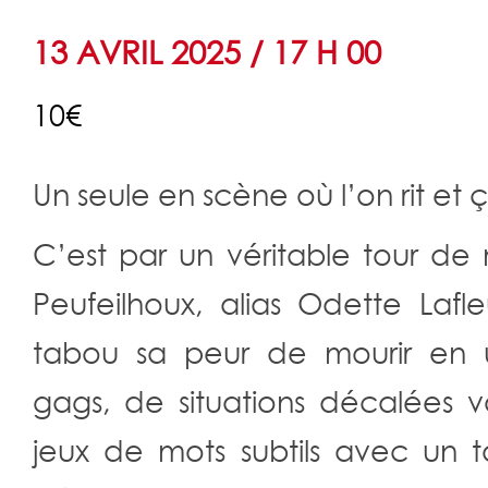
13 AVRIL 2025 / 17 H 00
10€
Navigation
Un seule en scène où l’on rit et ç
Évènement
C’est par un véritable tour d
Peufeilhoux, alias Odette Lafle
tabou sa peur de mourir en 
gags, de situations décalées v
jeux de mots subtils avec un 