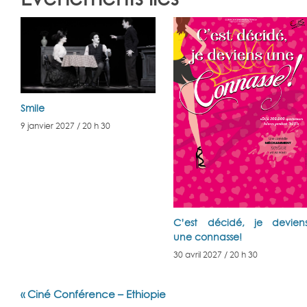
Smile
9 janvier 2027 / 20 h 30
C’est décidé, je devien
une connasse!
30 avril 2027 / 20 h 30
Navigation
«
Ciné Conférence – Ethiopie
Évènement