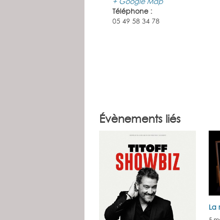
+ Google Map
Téléphone :
05 49 58 34 78
Évènements liés
La 
5 m