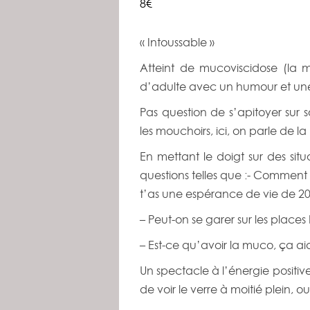
8€
Navigation
« Intoussable »
Évènement
Atteint de mucoviscidose (la m
d’adulte avec un humour et une le
Pas question de s’apitoyer sur s
les mouchoirs, ici, on parle de 
En mettant le doigt sur des sit
questions telles que :- Comment 
t’as une espérance de vie de 20
– Peut-on se garer sur les place
– Est-ce qu’avoir la muco, ça aid
Un spectacle à l’énergie positi
de voir le verre à moitié plein, 