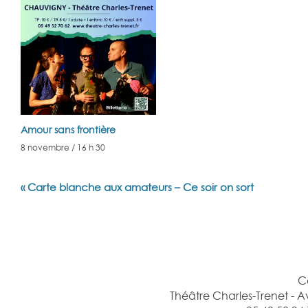
Amour sans frontière
8 novembre / 16 h 30
Navigation
«
Carte blanche aux amateurs – Ce soir on sort
Évènement
C
Théâtre Charles-Trenet -