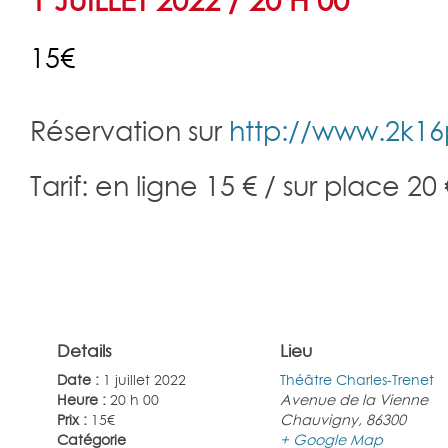
1 JUILLET 2022 / 20 H 00
15€
Navigation
Réservation sur
http://www.2k16p
Évènement
Tarif: en ligne 15 € / sur place 20 
Details
Lieu
Date :
1 juillet 2022
Théâtre Charles-Trenet
Heure :
20 h 00
Avenue de la Vienne
Prix :
15€
Chauvigny
,
86300
Catégorie
+ Google Map