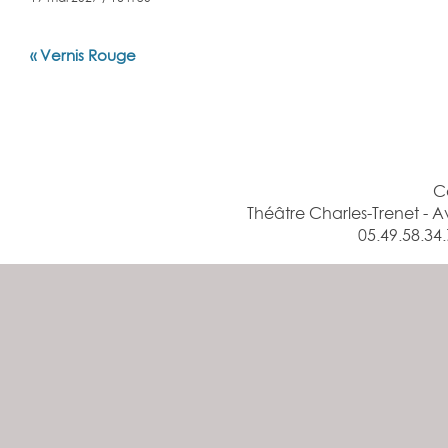
Navigation
«
Vernis Rouge
Évènement
C
Théâtre Charles-Trenet -
05.49.58.34.